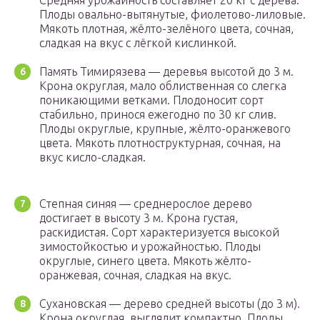
Средняя урожайность составляет 20 кг с дерева.
Плоды овально-вытянутые, фиолетово-лиловые.
Мякоть плотная, жёлто-зелёного цвета, сочная,
сладкая на вкус с лёгкой кислинкой.
Память Тимирязева — деревья высотой до 3 м.
Крона округлая, мало облиственная со слегка
поникающими ветками. Плодоносит сорт
стабильно, принося ежегодно по 30 кг слив.
Плоды округлые, крупные, жёлто-оранжевого
цвета. Мякоть плотноструктурная, сочная, на
вкус кисло-сладкая.
Степная синяя — среднерослое дерево
достигает в высоту 3 м. Крона густая,
раскидистая. Сорт характеризуется высокой
зимостойкостью и урожайностью. Плоды
округлые, синего цвета. Мякоть жёлто-
оранжевая, сочная, сладкая на вкус.
Сухановская — дерево средней высоты (до 3 м).
Крона округлая, выглядит компактно. Плоды