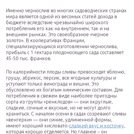
Именно чернослив во многих садоводческих странах
мира является одной из весомых статей дохода в
бюджете вследствие чрезвычайно широкого
потребления его как на внутреннем, так и на
внешнем рынках. Это своеобразное «черное
золото». В кооперативах Франции,
специализирующихся изготовлении чернослива,
прибыль с 1 гектара плодоносящего сада составляет
45-50 тыс. франков.
По калорийности плоды сливы превосходят яблоню,
грушу, абрикос, персик, все ягодные культуры и
уступают только винограда и вишни. Это
обусловлено их богатым химическим составом. Для
потребления в свежем виде наиболее пригодны
сорта из группы «ренклодов» — они округлые,
сладкие, сочные и вкусные, но не могут долго
храниться. С началом осени в садах созревают сливы
«венгерки» — они синие, удлиненной формы,
имеют хороший кисловато-
сладкий вкус и косточку
,
которая хорошо отделяется. Но главное – он