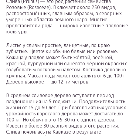
Слива (Prúnus) — это род растений семейства
Розовые (Rosaceae). Включает около 250 видов,
распространённых, главным образом, в северных
умеренных областях земного шара. Многие
представители рода — широко известные плодовые
культуры.
Листья у сливы простые, ланцетные, по краю
зубчатые. Цветочки обычно белые или розовые.
Кожица у плодов может быть жёлтой, зелёной,
красной, пурпурной или синевато-чёрной окраски с
голубоватым восковым налётом. Косточка довольно
крупная. Масса плода может составлять от 6 до 100 г.
Дерево высокое — до 12-ти метров.
В среднем сливовое дерево вступает в период
плодоношения на 5 год жизни. Продолжительность
жизни от 15 до 60 лет. При благоприятных условиях
урожайность взрослого дерева может достигать до
100 кг. Но обычно это 15-30 кг с одного дерева.
Известно более 30 разных видов этого растения.
Слива появилась на Кавказе в результате