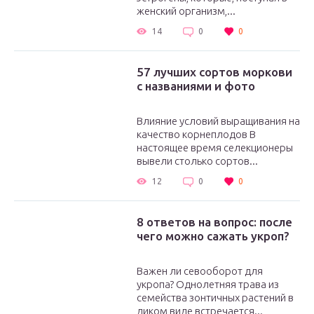
женский организм,...
14
0
0
57 лучших сортов моркови
с названиями и фото
Влияние условий выращивания на
качество корнеплодов В
настоящее время селекционеры
вывели столько сортов...
12
0
0
8 ответов на вопрос: после
чего можно сажать укроп?
Важен ли севооборот для
укропа? Однолетняя трава из
семейства зонтичных растений в
диком виде встречается...