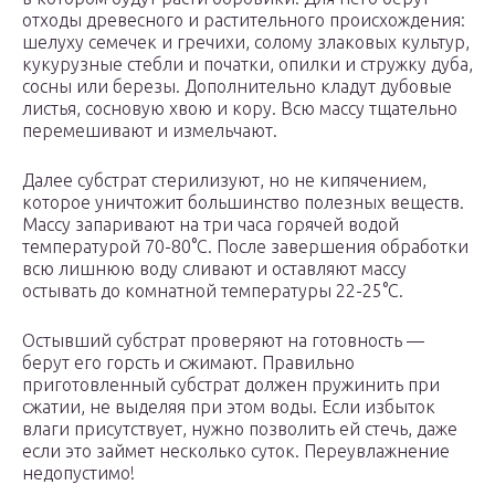
отходы древесного и растительного происхождения:
шелуху семечек и гречихи, солому злаковых культур,
кукурузные стебли и початки, опилки и стружку дуба,
сосны или березы. Дополнительно кладут дубовые
листья, сосновую хвою и кору. Всю массу тщательно
перемешивают и измельчают.
Далее субстрат стерилизуют, но не кипячением,
которое уничтожит большинство полезных веществ.
Массу запаривают на три часа горячей водой
температурой 70-80°С. После завершения обработки
всю лишнюю воду сливают и оставляют массу
остывать до комнатной температуры 22-25°С.
Остывший субстрат проверяют на готовность —
берут его горсть и сжимают. Правильно
приготовленный субстрат должен пружинить при
сжатии, не выделяя при этом воды. Если избыток
влаги присутствует, нужно позволить ей стечь, даже
если это займет несколько суток. Переувлажнение
недопустимо!