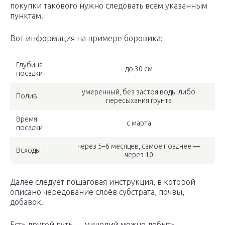
покупки такового нужно следовать всем указанным
пунктам.
Вот информация на примере боровика:
Глубина
до 30 см
посадки
умеренный, без застоя воды либо
Полив
пересыхания грунта
Время
с марта
посадки
через 5–6 месяцев, самое позднее —
Всходы
через 10
Далее следует пошаговая инструкция, в которой
описано чередование слоёв субстрата, почвы,
добавок.
Есть другой путь — мицелий можно добыть