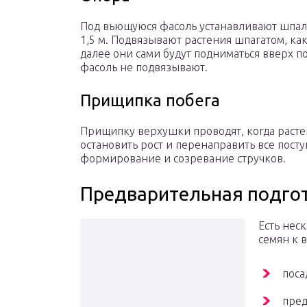
Под вьющуюся фасоль устанавливают шпал
1,5 м. Подвязывают растения шпагатом, ка
далее они сами будут подниматься вверх по
фасоль не подвязывают.
Прищипка побега
Прищипку верхушки проводят, когда растен
остановить рост и перенаправить все пост
формирование и созревание стручков.
Предварительная подго
Есть нес
семян к 
поса
пред