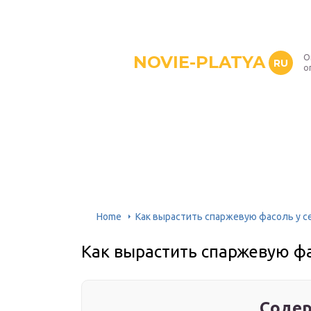
NOVIE-PLATYA
О
RU
о
Home
Как вырастить спаржевую фасоль у се
Как вырастить спаржевую фа
Содер