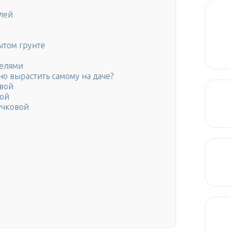
лей
ытом грунте
телями
о вырастить самому на даче?
овой
вой
учковой