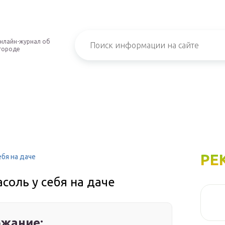
нлайн-журнал об
городе
РЕ
бя на даче
соль у себя на даче
жание: