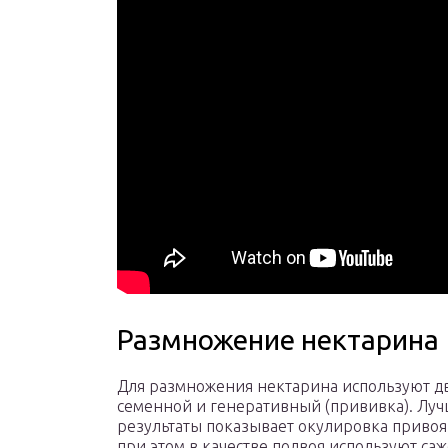
Размножение нектарина
Для размножения нектарина используют дв
семенной и генеративный (прививка). Лу
результаты показывает окулировка привоя
при этом в качестве подвоя используют са