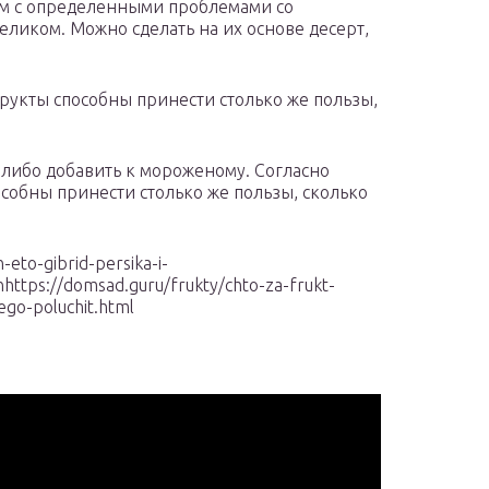
м с определенными проблемами со
еликом. Можно сделать на их основе десерт,
укты способны принести столько же пользы,
ь либо добавить к мороженому. Согласно
обны принести столько же пользы, сколько
eto-gibrid-persika-i-
nhttps://domsad.guru/frukty/chto-za-frukt-
ego-poluchit.html