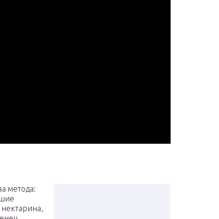
а метода:
чшие
 нектарина,
женец