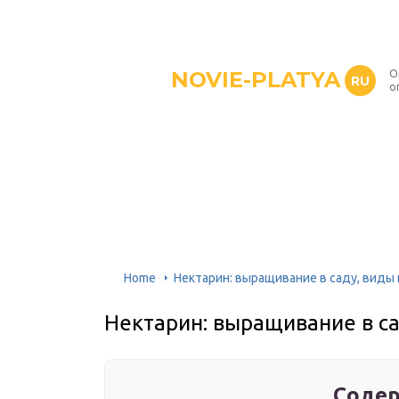
NOVIE-PLATYA
О
RU
о
Home
Нектарин: выращивание в саду, виды 
Нектарин: выращивание в са
Содер