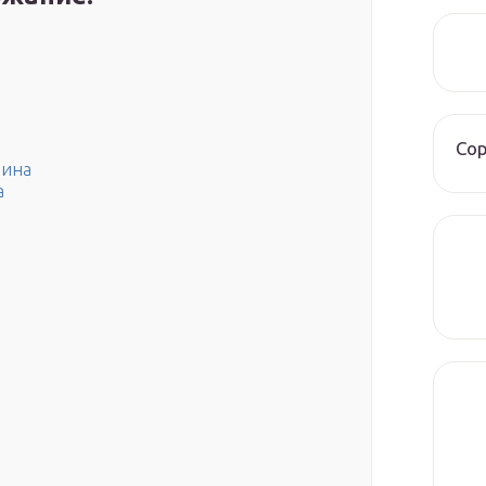
Со
рина
а