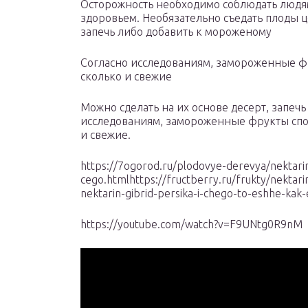
Осторожность необходимо соблюдать людя
здоровьем. Необязательно съедать плоды ц
запечь либо добавить к мороженому
Согласно исследованиям, замороженные фр
сколько и свежие
Можно сделать на их основе десерт, запеч
исследованиям, замороженные фрукты спос
и свежие.
https://7ogorod.ru/plodovye-derevya/nektarin-
cego.htmlhttps://fructberry.ru/frukty/nektari
nektarin-gibrid-persika-i-chego-to-eshhe-kak-
https://youtube.com/watch?v=F9UNtg0R9nM