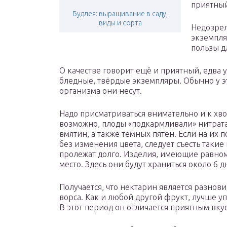
приятный
Будлея: выращивание в саду,
виды и сорта
Недозрел
экземпля
пользы д
О качестве говорит ещё и приятный, едва
бледные, твёрдые экземпляры. Обычно у эт
организма они несут.
Надо присматриваться внимательно и к хво
возможно, плоды «подкармливали» нитрата
вмятин, а также темных пятен. Если на их
без изменения цвета, следует съесть таки
пролежат долго. Изделия, имеющие равном
место. Здесь они будут храниться около 6 д
Получается, что нектарин является разнов
ворса. Как и любой другой фрукт, лучше уп
В этот период он отличается приятным вку