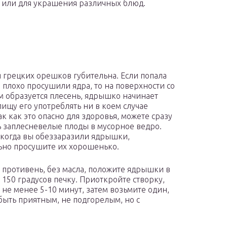
у или для украшения различных блюд.
я грецких орешков губительна. Если попала
и плохо просушили ядра, то на поверхности со
 образуется плесень, ядрышко начинает
 пищу его употреблять ни в коем случае
ак как это опасно для здоровья, можете сразу
 заплесневелые плоды в мусорное ведро.
 когда вы обеззаразили ядрышки,
ьно просушите их хорошенько.
 противень, без масла, положите ядрышки в
 150 градусов печку. Приоткройте створку,
не менее 5-10 минут, затем возьмите один,
 быть приятным, не подгорелым, но с