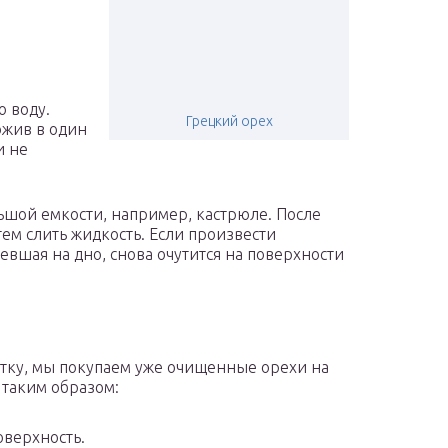
ю воду.
Грецкий орех
ожив в один
и не
льшой емкости, например, кастрюле. После
тем слить жидкость. Если произвести
севшая на дно, снова очутится на поверхности
истку, мы покупаем уже очищенные орехи на
 таким образом:
оверхность.