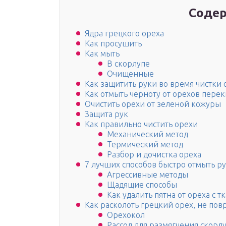
Содер
Ядра грецкого ореха
Как просушить
Как мыть
В скорлупе
Очищенные
Как защитить руки во время чистки 
Как отмыть черноту от орехов пере
Очистить орехи от зеленой кожуры
Защита рук
Как правильно чистить орехи
Механический метод
Термический метод
Разбор и дочистка ореха
7 лучших способов быстро отмыть ру
Агрессивные методы
Щадящие способы
Как удалить пятна от ореха с т
Как расколоть грецкий орех, не пов
Орехокол
Рассол для размягчения скорл