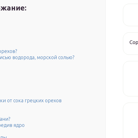
жание:
Со
орехов?
кисью водорода, морской солью?
ки от сока грецких орехов
кани?
редив ядро
упы