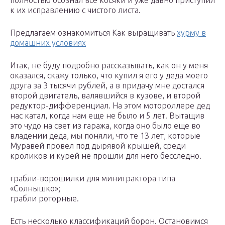
полностью осознал все косяки и уже давно приступил
к их исправлению с чистого листа.
Предлагаем ознакомиться Как выращивать
хурму в
домашних условиях
Итак, не буду подробно рассказывать, как он у меня
оказался, скажу только, что купил я его у деда моего
друга за 3 тысячи рублей, а в придачу мне достался
второй двигатель, валявшийся в кузове, и второй
редуктор-дифференциал. На этом мотороллере дед
нас катал, когда нам еще не было и 5 лет. Вытащив
это чудо на свет из гаража, когда оно было еще во
владении деда, мы поняли, что те 13 лет, которые
Муравей провел под дырявой крышей, среди
кроликов и курей не прошли для него бесследно.
грабли-ворошилки для минитрактора типа
«Солнышко»;
грабли роторные.
Есть несколько классификаций борон. Остановимся