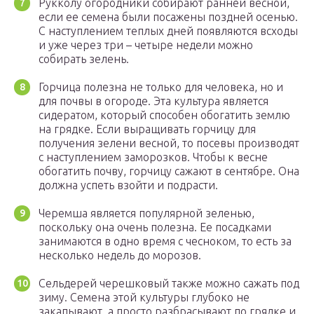
Рукколу огородники собирают ранней весной,
если ее семена были посажены поздней осенью.
С наступлением теплых дней появляются всходы
и уже через три – четыре недели можно
собирать зелень.
Горчица полезна не только для человека, но и
для почвы в огороде. Эта культура является
сидератом, который способен обогатить землю
на грядке. Если выращивать горчицу для
получения зелени весной, то посевы производят
с наступлением заморозков. Чтобы к весне
обогатить почву, горчицу сажают в сентябре. Она
должна успеть взойти и подрасти.
Черемша является популярной зеленью,
поскольку она очень полезна. Ее посадками
занимаются в одно время с чесноком, то есть за
несколько недель до морозов.
Сельдерей черешковый также можно сажать под
зиму. Семена этой культуры глубоко не
закапывают, а просто разбрасывают по грядке и