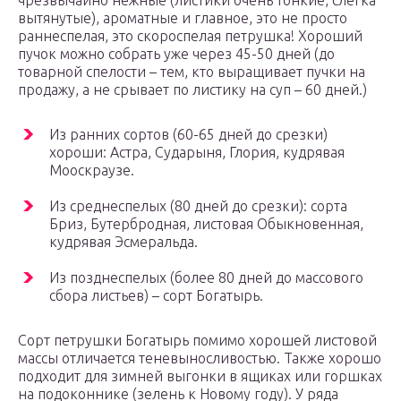
чрезвычайно нежные (листики очень тонкие, слегка
вытянутые), ароматные и главное, это не просто
раннеспелая, это скороспелая петрушка! Хороший
пучок можно собрать уже через 45-50 дней (до
товарной спелости – тем, кто выращивает пучки на
продажу, а не срывает по листику на суп – 60 дней.)
Из ранних сортов (60-65 дней до срезки)
хороши: Астра, Сударыня, Глория, кудрявая
Мооскраузе.
Из среднеспелых (80 дней до срезки): сорта
Бриз, Бутербродная, листовая Обыкновенная,
кудрявая Эсмеральда.
Из позднеспелых (более 80 дней до массового
сбора листьев) – сорт Богатырь.
Сорт петрушки Богатырь помимо хорошей листовой
массы отличается теневыносливостью. Также хорошо
подходит для зимней выгонки в ящиках или горшках
на подоконнике (зелень к Новому году). У ряда