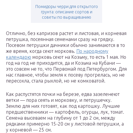
Помидоры черри для открытого
грунта: описание сортов и
советы по выращиванию
Отлично, без капризов растет и листовая, и корневая
петрушка, посеянная семенами сразу на грядку.
Посевом петрушки дачники обычно занимаются в то
же время, когда сеют морковь.
По народному
календарю
морковь сеют на Козьму, то есть 1 мая. Но
год на год не приходится, да и Козьма на Кубани —
это совсем не то, что Первомай под Петербургом. Для
нас главное, чтобы земля к посеву прогрелась, но не
пересохла, стала рыхлой, но не комковатой.
Как распустятся почки на березе, едва зазеленеют
ветки — пора сеять и морковку, и петрушечку.
Землю для них готовят, как под картошку. Лучшие
предшественники — картофель, огурцы, лук, томат.
Семена высеваем на глубину от 1 до 2 см, между
рядками примерно 15-20 см у листовой петрушки, а
у корневой — 25 см.