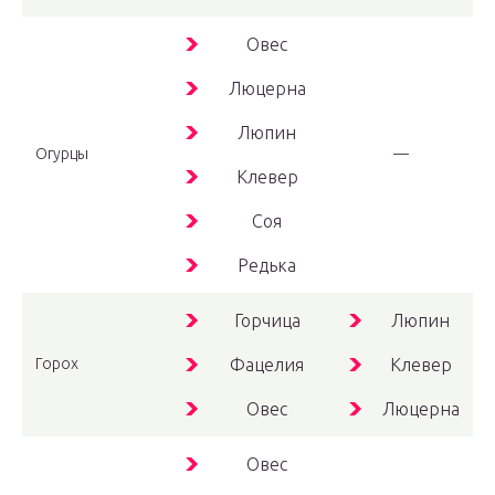
Овес
Люцерна
Люпин
Огурцы
—
Клевер
Соя
Редька
Горчица
Люпин
Горох
Фацелия
Клевер
Овес
Люцерна
Овес