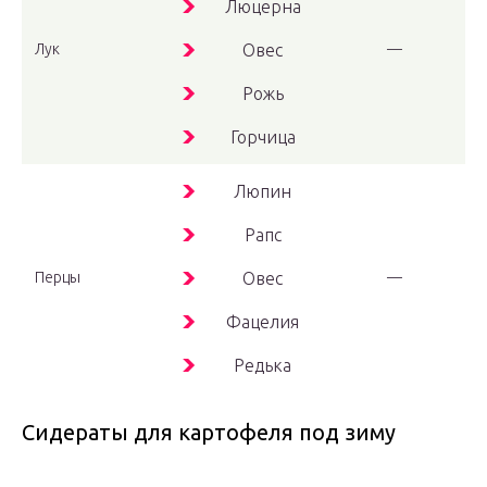
Люцерна
Лук
Овес
—
Рожь
Горчица
Люпин
Рапс
Перцы
Овес
—
Фацелия
Редька
Сидераты для картофеля под зиму