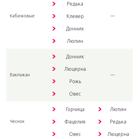
Редька
Кабачковые
Клевер
—
Донник
Люпин
Донник
Люцерна
Баклажан
—
Рожь
Овес
Горчица
Люпин
Чеснок
Фацелия
Редька
Овес
Люцерна