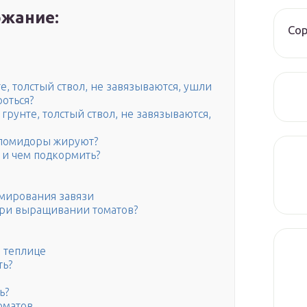
жание:
Со
, толстый ствол, не завязываются, ушли
роться?
рунте, толстый ствол, не завязываются,
и помидоры жируют?
 и чем подкормить?
мирования завязи
 при выращивании томатов?
в теплице
ть?
ь?
оматов