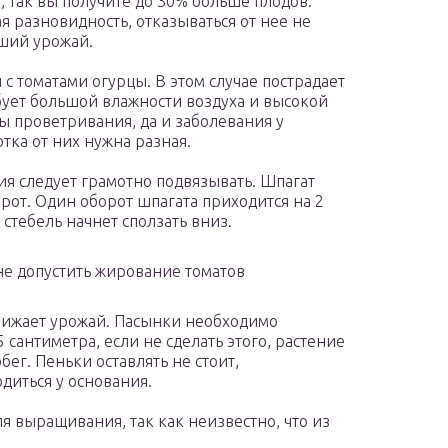
, так вы получите до 30% больше плодов.
я разновидность, отказываться от нее не
чший урожай.
 с томатами огурцы. В этом случае пострадает
бует большой влажности воздуха и высокой
 проветривания, да и заболевания у
тка от них нужна разная.
я следует грамотно подвязывать. Шпагат
орот. Один оборот шпагата приходится на 2
стебель начнет сползать вниз.
не допустить жирование томатов
ижает урожай. Пасынки необходимо
 сантиметра, если не сделать этого, растение
ег. Пеньки оставлять не стоит,
иться у основания.
я выращивания, так как неизвестно, что из