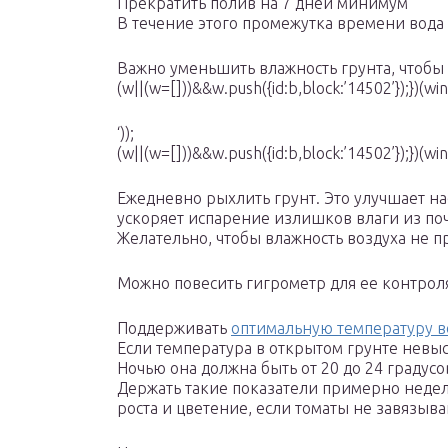
Прекратить полив на 7 дней минимум
В течение этого промежутка времени вода 
Важно уменьшить влажность грунта, чтобы о
(w||(w=[]))&&w.push({id:b,block:’14502’});})(
‘));
(w||(w=[]))&&w.push({id:b,block:’14502’});})(
Ежедневно рыхлить грунт. Это улучшает 
ускоряет испарение излишков влаги из по
Желательно, чтобы влажность воздуха не 
Можно повесить гигрометр для ее контрол
Поддерживать
оптимальную температуру в
Если температура в открытом грунте невыс
Ночью она должна быть от 20 до 24 градусо
Держать такие показатели примерно неде
роста и цветение, если томаты не завязыв