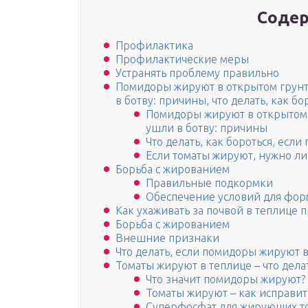
Содер
Профилактика
Профилактические меры
Устранять проблему правильно
Помидоры жируют в открытом грунте
в ботву: причины, что делать, как бо
Помидоры жируют в открытом г
ушли в ботву: причины
Что делать, как бороться, есл
Если томаты жируют, нужно ли
Борьба с жированием
Правильные подкормки
Обеспечение условий для фор
Как ухаживать за почвой в теплице
Борьба с жированием
Внешние признаки
Что делать, если помидоры жируют 
Томаты жируют в теплице – что дела
Что значит помидоры жируют?
Томаты жируют – как исправит
Суперфосфат для жирующих т