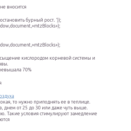
не вносится
становить бурный рост. ‘));
window,document,»mtzBlocks»);
window,document,»mtzBlocks»);
насыщение кислородом корневой системы и
чвы.
превышала 70%
я
оздуха
окая, то нужно приподнять ее в теплице.
в, днем от 25 до 30 или даже чуть выше.
лю. Такие условия стимулируют замедление
аются