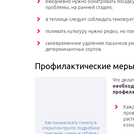
ежедневно нужно осматривать посадку,
проблемы, на ранней стадии;
в теплице следует соблюдать темпера
поливать культуру нужно редко, но по
своевременное удаление пасынков ум
детерминантных сортов.
Профилактические мер
Что дела
необход
профила
Кажд
пров
раст
Как пасынковать томаты в
конц
открытом грунте: подробное
описание, схемы и таблицы