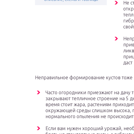
Не с
откр
тепл
гибр
свой
Непр
прив
ликв
прищ
даст
Неправильное формирование кустов тоже 
Часто огородники приезжают на дачу т
закрывают тепличное строение на 5 дн
время стоит жара, растениям приходит
окружающей среды слишком высока, п
нормального опыления не происходит, 
Если вам нужен хороший урожай, нео