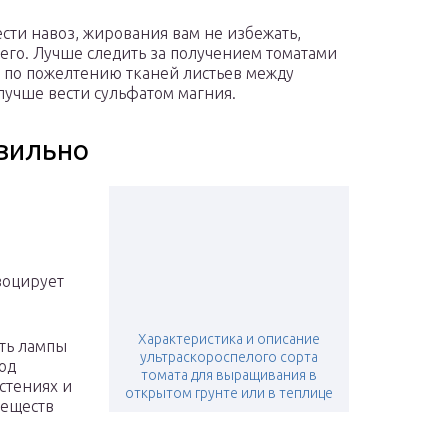
сти навоз, жирования вам не избежать,
его. Лучше следить за получением томатами
о по пожелтению тканей листьев между
лучше вести сульфатом магния.
вильно
воцирует
Характеристика и описание
ить лампы
ультраскороспелого сорта
иод
томата для выращивания в
стениях и
открытом грунте или в теплице
веществ