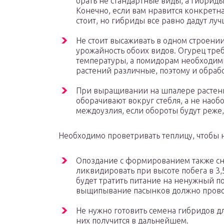
брать не стандартные виды, а гибриды
Конечно, если вам нравится конкретна
стоит, но гибриды все равно дадут лу
Не стоит высаживать в одном строении
урожайность обоих видов. Огурец тре
температуры, а помидорам необходимы
растений различные, поэтому и обрабо
При выращивании на шпалере растени
оборачивают вокруг стебля, а не наоб
междоузлия, если обороты будут реже, 
Необходимо проветривать теплицу, чтобы 
Опоздание с формированием также сн
ликвидировать при высоте побега в 3,5
будет тратить питание на ненужный поб
выщипывание пасынков должно провод
Не нужно готовить семена гибридов дл
них получится в дальнейшем.