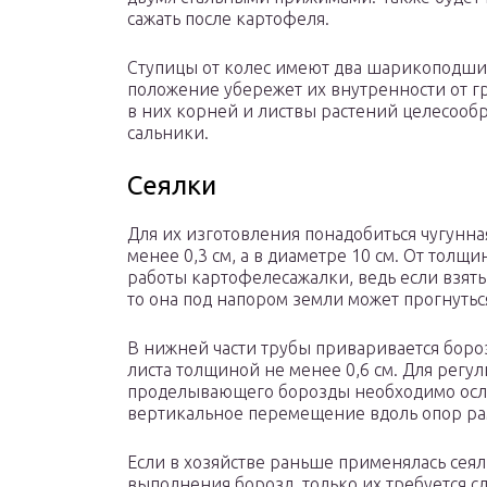
сажать после картофеля.
Ступицы от колес имеют два шарикоподшип
положение убережет их внутренности от г
в них корней и листвы растений целесооб
сальники.
Сеялки
Для их изготовления понадобиться чугунна
менее 0,3 см, а в диаметре 10 см. От толщ
работы картофелесажалки, ведь если взят
то она под напором земли может прогнутьс
В нижней части трубы приваривается бороз
листа толщиной не менее 0,6 см. Для регу
проделывающего борозды необходимо осла
вертикальное перемещение вдоль опор рам
Если в хозяйстве раньше применялась сеялк
выполнения борозд, только их требуется с