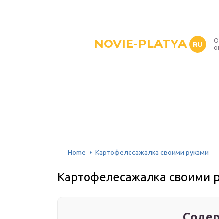
NOVIE-PLATYA
О
RU
о
Home
Картофелесажалка своими руками
Картофелесажалка своими 
Содер