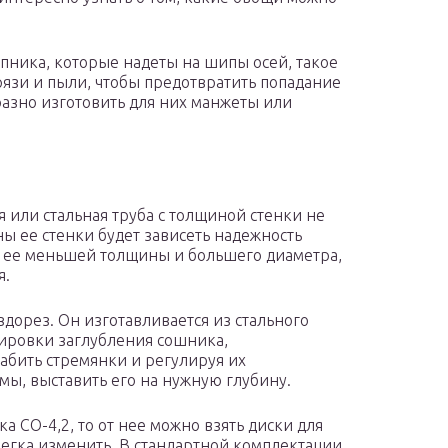
ника, которые надеты на шипы осей, такое
рязи и пыли, чтобы предотвратить попадание
разно изготовить для них манжеты или
я или стальная труба с толщиной стенки не
ины ее стенки будет зависеть надежность
ь ее меньшей толщины и большего диаметра,
я.
дорез. Он изготавливается из стального
лировки заглубления сошника,
бить стремянки и регулируя их
ы, выставить его на нужную глубину.
а СО-4,2, то от нее можно взять диски для
легка изменить. В стандартной комплектации