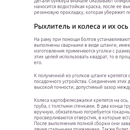
Детали бункера вначале смазывают олифой
наносится водостойкая краска, после ее в
резиновую прокладку, которая убережет п
Рыхлитель и колеса и их ось
На раму при помощи болтов устанавливают
выполнены сварными в виде штанги, име
изготовления применяются уголки с разме
этих целей использовать квадрат, то в пр
его.
К полученной из уголков штанге крепятся 
посадочного устройства. Соединения этих
высокой точности, допустимый зазор межд
Колеса картофелесажалки крепятся на ось,
труба, с толстыми стенками. В два конца т
вручную, обязательно потребуется токарны
просверливаются отверстия, в которые вс
После выполнения полной сборки они зава
двумя стальными прижимами. Также будет 