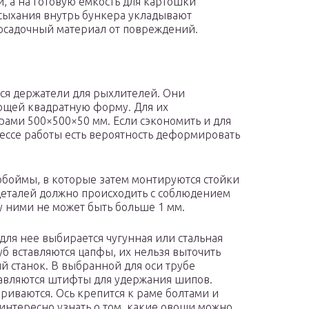
, а на готовую емкость для картошки
ысыхания внутрь бункера укладывают
осадочный материал от повреждений.
ся держатели для рыхлителей. Они
ющей квадратную форму. Для их
рами 500×500×50 мм. Если сэкономить и для
оцессе работы есть вероятность деформировать
обоймы, в которые затем монтируются стойки
 деталей должно происходить с соблюдением
у ними не может быть больше 1 мм.
 для нее выбирается чугунная или стальная
руб вставляются цапфы, их нельзя выточить
й станок. В выбранной для оси трубе
тавляются штифты для удержания шипов.
риваются. Ось крепится к раме болтами и
интересно узнать о том, какие овощи можно