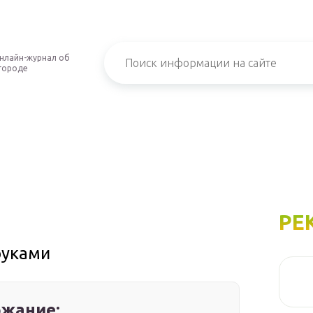
нлайн-журнал об
городе
РЕ
руками
жание: