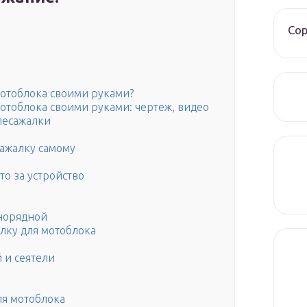
Со
мотоблока своими руками?
мотоблока своими руками: чертеж, видео
лесажалки
ажалку самому
то за устройство
норядной
лку для мотоблока
 и сеятели
ля мотоблока