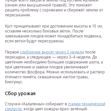
Лучше всего закрыть землю под кустами мульчей
(сеном или высушенной травой). Это поможет
решить проблему с сорняками и сбережёт землю от
пересыхания.
Куст прищипывают при достижении высоты в 15 см,
оставляя несколько боковых веток. После
завязывания плодов может понадобиться подвязка,
если ветки будут перегружены.
Первое
удобрение вносят через 2 недели
после
пересадки, а следующее — через 3–4 недели. До
цветения необходимо большее содержание азота, а
при цветении и завязи плодов увеличивают
количество фосфора. Можно использовать и раствор
птичьего помёта, сквашенные настои травы,
биогумус.
Сбор урожая
Стручки «Халапеньо» собирают в
стадии технической
спелости
, когда цвет кожуры ярко-зелёный.