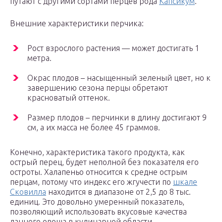
путают с другими сортами перцев рода
Капсикум
.
Внешние характеристики перчика:
Рост взрослого растения — может достигать 1
метра.
Окрас плодов – насыщенный зеленый цвет, но к
завершению сезона перцы обретают
красноватый оттенок.
Размер плодов – перчинки в длину достигают 9
см, а их масса не более 45 граммов.
Конечно, характеристика такого продукта, как
острый перец, будет неполной без показателя его
остроты. Халапеньо относится к средне острым
перцам, потому что индекс его жгучести по
шкале
Сковилла
находится в диапазоне от 2,5 до 8 тыс.
единиц. Это довольно умеренный показатель,
позволяющий использовать вкусовые качества
данного овоща в кулинарной области.