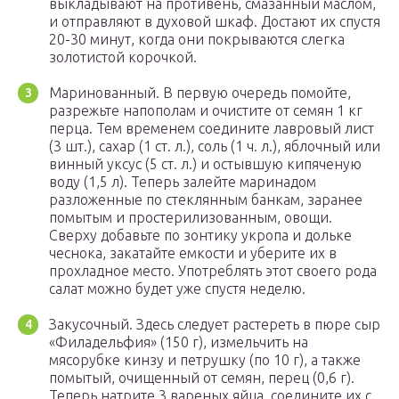
выкладывают на противень, смазанный маслом,
и отправляют в духовой шкаф. Достают их спустя
20-30 минут, когда они покрываются слегка
золотистой корочкой.
Маринованный. В первую очередь помойте,
разрежьте напополам и очистите от семян 1 кг
перца. Тем временем соедините лавровый лист
(3 шт.), сахар (1 ст. л.), соль (1 ч. л.), яблочный или
винный уксус (5 ст. л.) и остывшую кипяченую
воду (1,5 л). Теперь залейте маринадом
разложенные по стеклянным банкам, заранее
помытым и простерилизованным, овощи.
Сверху добавьте по зонтику укропа и дольке
чеснока, закатайте емкости и уберите их в
прохладное место. Употреблять этот своего рода
салат можно будет уже спустя неделю.
Закусочный. Здесь следует растереть в пюре сыр
«Филадельфия» (150 г), измельчить на
мясорубке кинзу и петрушку (по 10 г), а также
помытый, очищенный от семян, перец (0,6 г).
Теперь натрите 3 вареных яйца, соедините их с