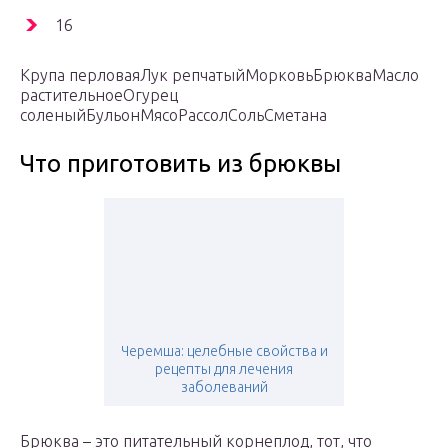
16
Крупа перловаяЛук репчатыйМорковьБрюкваМасло
растительноеОгурец
соленыйБульонМясоРассолСольСметана
Что приготовить из брюквы
Черемша: целебные свойства и
рецепты для лечения
заболеваний
Брюква – это питательный корнеплод, тот, что