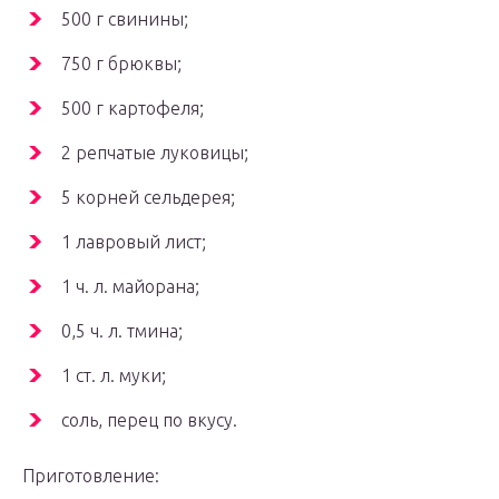
500 г свинины;
750 г брюквы;
500 г картофеля;
2 репчатые луковицы;
5 корней сельдерея;
1 лавровый лист;
1 ч. л. майорана;
0,5 ч. л. тмина;
1 ст. л. муки;
соль, перец по вкусу.
Приготовление: