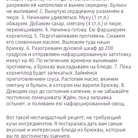
разрежем её напополам и вынем середину. Бульон
не выливаем! 2. Вынутую сердцевину разомнём в
пюре. 3. Начинаем удивляться. Муку (1 ст.л.)
обжарим. Добавим сахар, сметану (4 ст.л.) и пюре,
перемешиваем. 4. Начинка готова. Ею фаршируем
корнеплод. 5. Подготавливаем противень. Смажем
его сливочным маслом. Выложим туда наши
брюкву. 6. Разогреваем духовой шкаф до 200
градусов и отправляем нафаршированную заготовку
минут на 40. По истечению времени вынимаем
противень, а брюкву выкладываем на блюдо. 7. Пока
корнеплод будет запекаться. Займёмся
приготовлением соуса. Растопим масло, вкинем
сметану и бульон, в котором мы варили брюкву. 8.
Доводим соус до состояния кипения, и не забывайте
постоянно помешивать! Ждём, пока заправка
остынет, и поливаем ею нафаршированный овощ.
Вот такой нестандартный рецепт, не требующий
кучи ингредиентов. Я постаралась дать вам самые
вкусные и интересные блюда из брюквы, которые
вы по достоинству оцените.