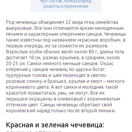
Нут: состав, польза и вред,
рецепты и применение
Род чечевицы объединяет 22 вида птиц семейства
вьюрковые. Все они отличаются ярким мелодичным
пением и характерным оперением самцов. Чечевицы
также известны под названием «красные воробьи», в
первую очередь, из-за схожести их размеров.
Взрослые особи обычно весят около 80 г, длина тела
достигает 18 см, размах крыльев, в среднем, около
20-25 см. Самки немного меньше самцов. Окрас
оперения у самцов чечевиц по-царски богат:
пурпурные голова и шея переходят в светло-
розовые спинку и брюшко, крылья и хвост – мягкого
коричневого цвета. А вот самки и молодняк такой
красотой похвастаться, увы, не могут. Все их
перышки окрашены в оливковый с коричневатым
оттенком цвет. Самцы чечевицы обретают свой
королевский наряд только после второй линьки.
Красная и зеленая чечевица: