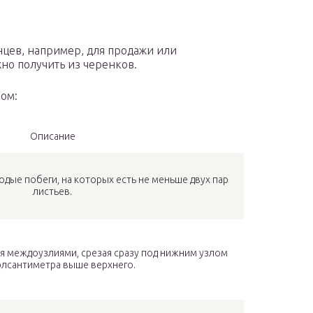
нцев, например, для продажи или
но получить из черенков.
ом:
Описание
одые побеги, на которых есть не меньше двух пар
листьев.
умя междоузлиями, срезая сразу под нижним узлом
олсантиметра выше верхнего.