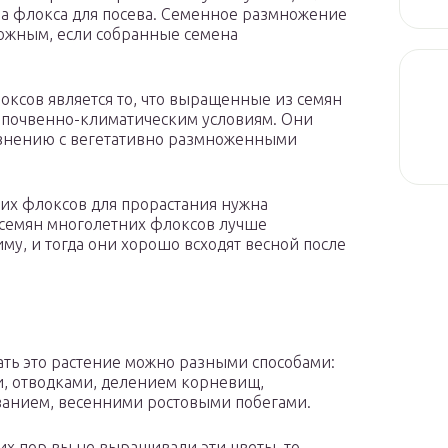
а флокса для посева. Семенное размножение
ложным, если собранные семена
сов яв­ляется то, что выращенные из семян
 почвенно-климатическим условиям. Они
авнению с вегетативно размноженными
них флоксов для прорастания нужна
 семян многолетних флоксов лучше
му, и тогда они хорошо всходят весной после
ть это растение можно разными способами:
, отводками, делением корневищ,
анием, весенними ростовыми побегами.
сих пор вы не выращивали эти цветы, то