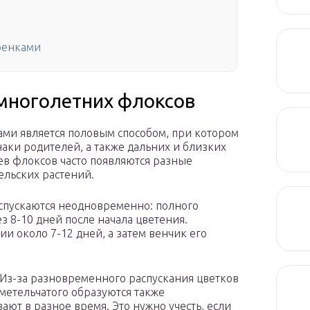
ренками
многолетних флоксов
ми является половым способом, при котором
наки родителей, а также дальних и близких
ев флоксов часто появляются разные
ельских растений.
спускаются неодновремен­но: полного
з 8-10 дней после начала цветения.
ии около 7-12 дней, а затем венчик его
 Из-за разновременного распускания цветков
метельчатого образуются также
ют в разное время. Это нужно учесть, если