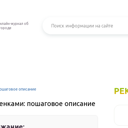
нлайн-журнал об
городе
РЕ
пошаговое описание
енками: пошаговое описание
жание: