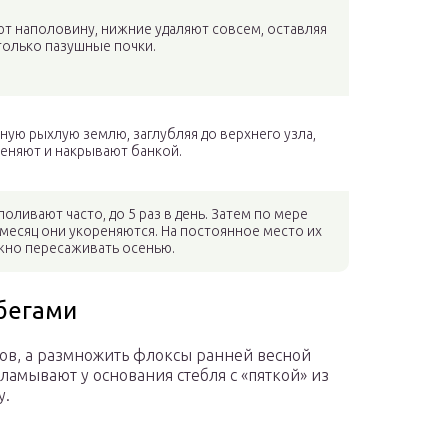
т наполовину, нижние удаляют совсем, оставляя
только пазушные почки.
ую рыхлую землю, заглубляя до верхнего узла,
еняют и накрывают банкой.
оливают часто, до 5 раз в день. Затем по мере
месяц они укореняются. На постоянное место их
но пересаживать осенью.
бегами
ов, а размножить флоксы ранней весной
амывают у основания стебля с «пяткой» из
у.