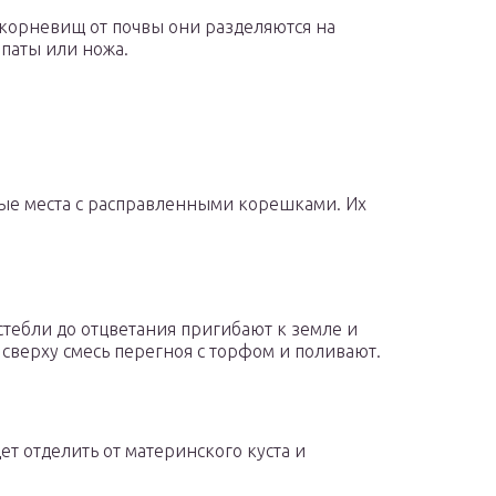
 корневищ от почвы они разделяются на
опаты или ножа.
ые места с расправленными корешками. Их
стебли до отцветания пригибают к земле и
сверху смесь перегноя с торфом и поливают.
ет отделить от материнского куста и