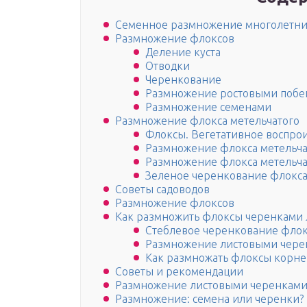
Семенное размножение многолетни
Размножение флоксов
Деление куста
Отводки
Черенкование
Размножение ростовыми побе
Размножение семенами
Размножение флокса метельчатого
Флоксы. Вегетативное воспро
Размножение флокса метельча
Размножение флокса метельча
Зеленое черенкование флокса
Советы садоводов
Размножение флоксов
Как размножить флоксы черенками 
Стеблевое черенкование фло
Размножение листовыми чере
Как размножать флоксы корн
Советы и рекомендации
Размножение листовыми черенкам
Размножение: семена или черенки?