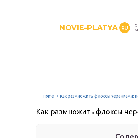
NOVIE-PLATYA
О
RU
о
Home
Как размножить флоксы черенками: 
Как размножить флоксы чер
Содер