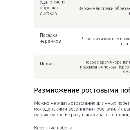
Удаление и
обрезка
Верхние листочки обрезаю
листьев
Посадка
Черенки сажают во влажн
черенков
прит
Первое время черенки п
Полив
подсыхания почвы. Через 
мож
Размножение ростовыми по
Можно не ждать отрастания длинных побег
молоденькими весенними побегами. Их выл
густых кустов и сразу высаживают в теплиц
Весенние побеги