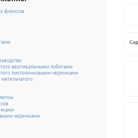
х флоксов
Со
гами
изводство
того вертикальными побегами
того листопочковыми черенками
 метельчатого
летом
ксов
нками
евыми черенками
и