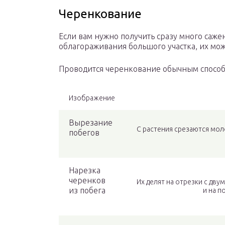
Черенкование
Если вам нужно получить сразу много саже
облагораживания большого участка, их мож
Проводится черенкование обычным способ
Изображение
Вырезание
С растения срезаются мол
побегов
Нарезка
черенков
Их делят на отрезки с дв
из побега
и на п