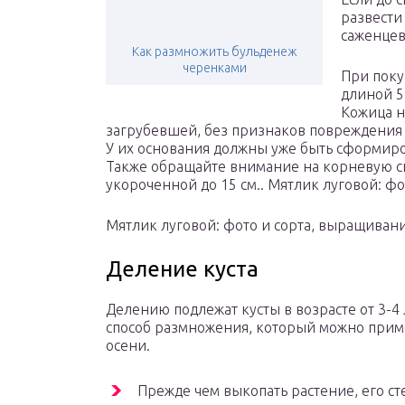
развести
саженцев
Как размножить бульденеж
черенками
При поку
длиной 5
Кожица н
загрубевшей, без признаков повреждения
У их основания должны уже быть сформир
Также обращайте внимание на корневую си
укороченной до 15 см.. Мятлик луговой: ф
Мятлик луговой: фото и сорта, выращивани
Деление куста
Делению подлежат кусты в возрасте от 3-4
способ размножения, который можно приме
осени.
Прежде чем выкопать растение, его ст