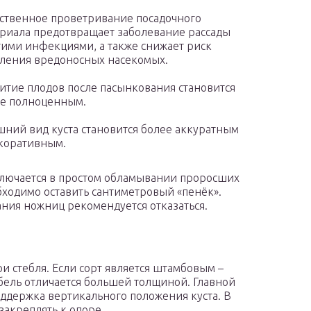
ственное проветривание посадочного
риала предотвращает заболевание рассады
ими инфекциями, а также снижает риск
ления вредоносных насекомых.
итие плодов после пасынкования становится
е полноценным.
ний вид куста становится более аккуратным
коративным.
лючается в простом обламывании проросших
бходимо оставить сантиметровый «пенёк».
ания ножниц рекомендуется отказаться.
 стебля. Если сорт является штамбовым –
ебель отличается большей толщиной. Главной
оддержка вертикального положения куста. В
закреплять к опоре.