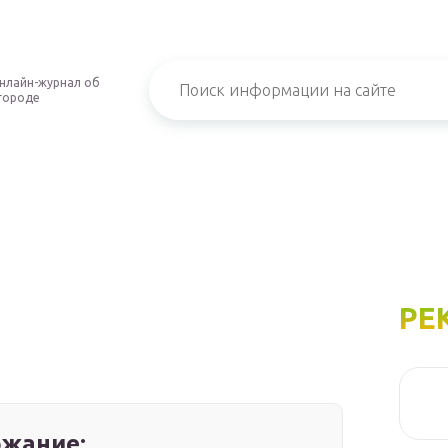
нлайн-журнал об
городе
РЕ
жание: