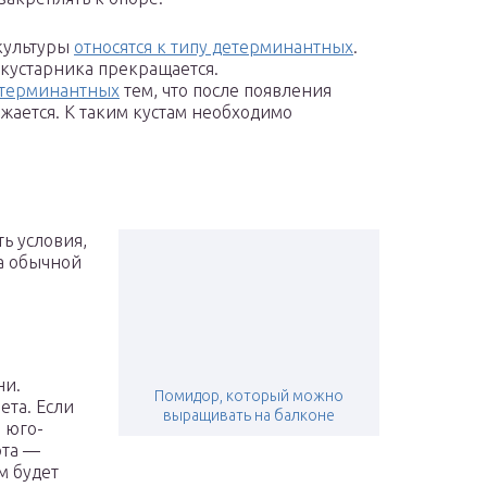
культуры
относятся к типу детерминантных
.
 кустарника прекращается.
етерминантных
тем, что после появления
жается. К таким кустам необходимо
ть условия,
на обычной
ни.
Помидор, который можно
ета. Если
выращивать на балконе
 юго-
рта —
м будет