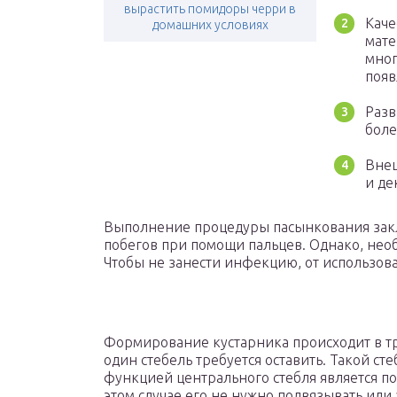
вырастить помидоры черри в
Каче
домашних условиях
мате
мног
появ
Разв
боле
Внеш
и де
Выполнение процедуры пасынкования зак
побегов при помощи пальцев. Однако, нео
Чтобы не занести инфекцию, от использов
Формирование кустарника происходит в три
один стебель требуется оставить. Такой ст
функцией центрального стебля является п
этом случае его не нужно подвязывать или 