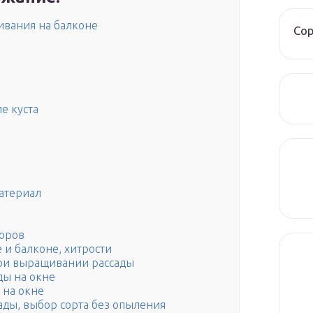
ивания на балконе
Со
е куста
атериал
оров
и балконе, хитрости
ри выращивании рассады
ды на окне
 на окне
ады, выбор сорта без опыления