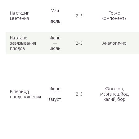
Май
На стадии
Те же
—
2–3
цветения
компоненты
июль
На этапе
Июнь
завязывания
—
2–3
Аналогично
плодов
июль
Июнь
Фосфор,
В период
—
2–3
марганец, йод,
плодоношения
август
калий, бор