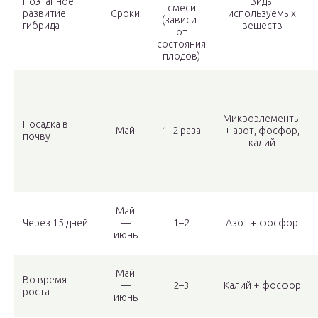
Поэтапное
Виды
смеси
развитие
Сроки
используемых
(зависит
гибрида
веществ
от
состояния
плодов)
Микроэлементы
Посадка в
Май
1–2 раза
+ азот, фосфор,
почву
калий
Май
Через 15 дней
—
1–2
Азот + фосфор
июнь
Май
Во время
—
2–3
Калий + фосфор
роста
июнь