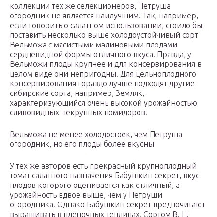
коллекции тех же селекционеров, Петруша
огородник не является наилучшим. Так, например,
если говорить о салатном использовании, стоило бы
поставить несколько выше холодоустойчивый сорт
Вельможа с мясистыми малиновыми плодами
сердцевидной формы отличного вкуса. Правда, у
Вельможи плоды крупнее и для консервирования в
целом виде они непригодны. Для цельноплодного
консервирования гораздо лучше подходят другие
сибирские сорта, например, Земляк,
характеризующийся очень высокой урожайностью
сливовидных некрупных помидоров.
Вельможа не менее холодостоек, чем Петруша
огородник, но его плоды более вкусны
У тех же авторов есть прекрасный крупноплодный
томат салатного назначения Бабушкин секрет, вкус
плодов которого оценивается как отличный, а
урожайность вдвое выше, чем у Петруши
огородника. Однако Бабушкин секрет предпочитают
выращивать в плёночных теплицах. Сортом В. Н.