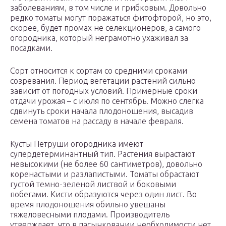
заболеваниям, в том числе и грибковым. Довольно
редко томаты могут поражаться фитофторой, но это,
скорее, будет промах не селекционеров, а самого
огородника, который неграмотно ухаживал за
посадками.
Сорт относится к сортам со средними сроками
созревания. Период вегетации растений сильно
зависит от погодных условий. Примерные сроки
отдачи урожая – с июля по сентябрь. Можно слегка
сдвинуть сроки начала плодоношения, высадив
семена томатов на рассаду в начале февраля.
Кусты Петруши огородника имеют
супердетерминантный тип. Растения вырастают
невысокими (не более 60 сантиметров), довольно
коренастыми и разлапистыми. Томаты обрастают
густой темно-зеленой листвой и боковыми
побегами. Кисти образуются через один лист. Во
время плодоношения обильно увешаны
тяжеловесными плодами. Производитель
утверждает, что в пасынковании необходимости нет,