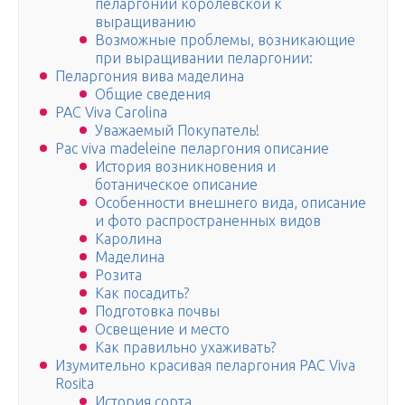
пеларгонии королевской к
выращиванию
Возможные проблемы, возникающие
при выращивании пеларгонии:
Пеларгония вива маделина
Общие сведения
PAC Viva Carolina
Уважаемый Покупатель!
Pac viva madeleine пеларгония описание
История возникновения и
ботаническое описание
Особенности внешнего вида, описание
и фото распространенных видов
Каролина
Маделина
Розита
Как посадить?
Подготовка почвы
Освещение и место
Как правильно ухаживать?
Изумительно красивая пеларгония PAC Viva
Rosita
История сорта