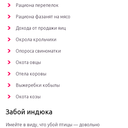
Рациона перепелок
Рациона фазанят на мясо
Дохода от продажи яиц
Окрола крольчихи
Опороса свиноматки
Окота овцы
Отела коровы
Выжеребки кобылы
Окота козы
Забой индюка
Имейте в виду, что убой птицы — довольно