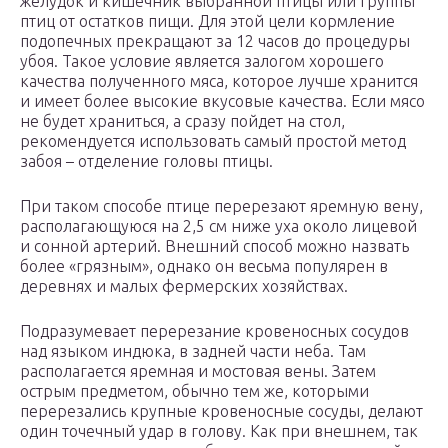
желудок и кишечник выбранной птицы или группы
птиц от остатков пищи. Для этой цели кормление
подопечных прекращают за 12 часов до процедуры
убоя. Такое условие является залогом хорошего
качества полученного мяса, которое лучше хранится
и имеет более высокие вкусовые качества. Если мясо
не будет храниться, а сразу пойдет на стол,
рекомендуется использовать самый простой метод
забоя – отделение головы птицы.
При таком способе птице перерезают яремную вену,
располагающуюся на 2,5 см ниже уха около лицевой
и сонной артерий. Внешний способ можно назвать
более «грязным», однако он весьма популярен в
деревнях и малых фермерских хозяйствах.
Подразумевает перерезание кровеносных сосудов
над языком индюка, в задней части неба. Там
располагается яремная и мостовая вены. Затем
острым предметом, обычно тем же, которыми
перерезались крупные кровеносные сосуды, делают
один точечный удар в голову. Как при внешнем, так