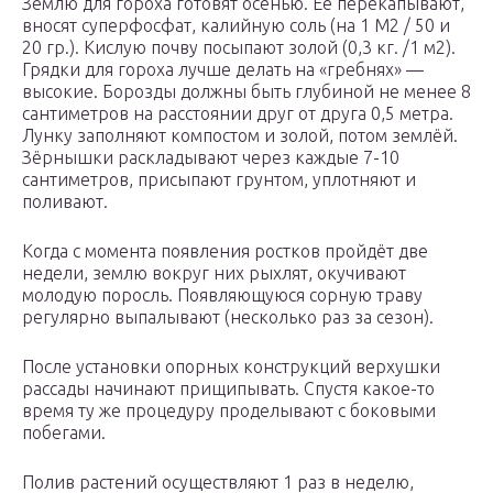
Землю для гороха готовят осенью. Её перекапывают,
вносят суперфосфат, калийную соль (на 1 М2 / 50 и
20 гр.). Кислую почву посыпают золой (0,3 кг. /1 м2).
Грядки для гороха лучше делать на «гребнях» —
высокие. Борозды должны быть глубиной не менее 8
сантиметров на расстоянии друг от друга 0,5 метра.
Лунку заполняют компостом и золой, потом землёй.
Зёрнышки раскладывают через каждые 7-10
сантиметров, присыпают грунтом, уплотняют и
поливают.
Когда с момента появления ростков пройдёт две
недели, землю вокруг них рыхлят, окучивают
молодую поросль. Появляющуюся сорную траву
регулярно выпалывают (несколько раз за сезон).
После установки опорных конструкций верхушки
рассады начинают прищипывать. Спустя какое-то
время ту же процедуру проделывают с боковыми
побегами.
Полив растений осуществляют 1 раз в неделю,