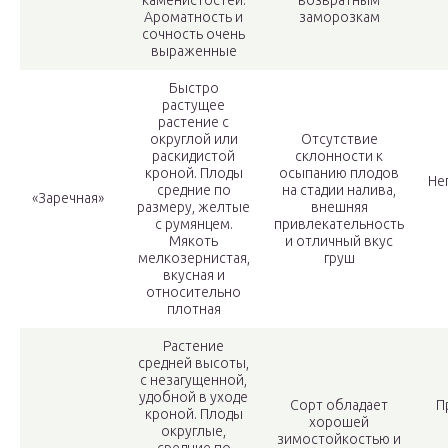
каменистостей.
возвратным
Ароматность и
заморозкам
сочность очень
выраженные
Быстро
растущее
растение с
округлой или
Отсутствие
раскидистой
склонности к
кроной. Плоды
осыпанию плодов
Не
средние по
на стадии налива,
«Заречная»
размеру, желтые
внешняя
с румянцем.
привлекательность
Мякоть
и отличный вкус
мелкозернистая,
груш
вкусная и
относительно
плотная
Растение
средней высоты,
с незагущенной,
удобной в уходе
Сорт обладает
П
кроной. Плоды
хорошей
округлые,
зимостойкостью и