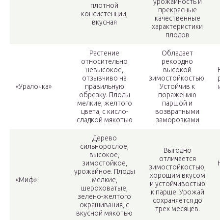
урожайность и
плотной
прекрасные
консистенции,
качественные
вкусная
характеристики
плодов
Растение
Обладает
относительно
рекордно
невысокое,
высокой
отзывчиво на
зимостойкостью.
«Уралочка»
правильную
Устойчив к
обрезку. Плоды
поражению
мелкие, желтого
паршой и
цвета, с кисло-
возвратными
сладкой мякотью
заморозками
Дерево
сильнорослое,
Выгодно
высокое,
отличается
зимостойкое,
зимостойкостью,
урожайное. Плоды
хорошим вкусом
«Миф»
мелкие,
и устойчивостью
шероховатые,
к парше. Урожай
зелено-желтого
сохраняется до
окрашивания, с
трех месяцев.
вкусной мякотью