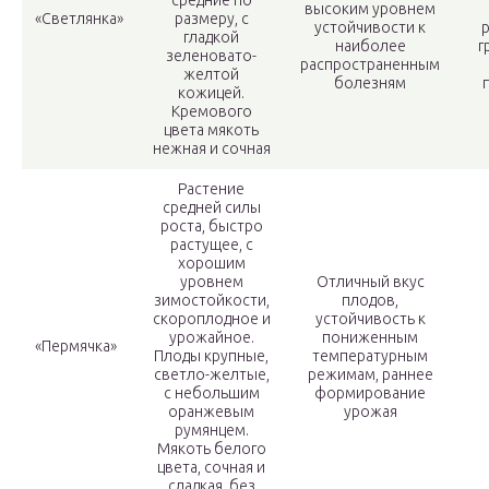
средние по
высоким уровнем
«Светлянка»
размеру, с
устойчивости к
гладкой
наиболее
г
зеленовато-
распространенным
желтой
болезням
кожицей.
Кремового
цвета мякоть
нежная и сочная
Растение
средней силы
роста, быстро
растущее, с
хорошим
уровнем
Отличный вкус
зимостойкости,
плодов,
скороплодное и
устойчивость к
урожайное.
пониженным
«Пермячка»
Плоды крупные,
температурным
светло-желтые,
режимам, раннее
с небольшим
формирование
оранжевым
урожая
румянцем.
Мякоть белого
цвета, сочная и
сладкая, без