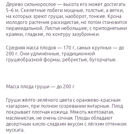
Дерево сильнорослое — высота его может достигать
5–6 м. Скелетные побеги мощные, толстые, а ветки,
на которых зреют груши, наоборот, тонкие. Крона
молодого растения раскидистая, но потом становится
пирамидальной. Листья небольшие, с приподнятыми
краями, гладкие, по контуру зазубринки.
Средняя масса плодов — 170 г, самых крупных — до
200 г. Они удлинённые, традиционной
грушеобразной формы, ребристые, бугорчатые.
Масса плода груши — до 200 г
Груши жёлто-зелёного цвета с оранжево-красным
«загаром», при полном созревании янтарные. Плод
покрывает плотная кожица. Мякоть желтоватая,
маслянистая, не очень сочная. Плоды обладают
десертным кисло-сладким вкусом с лёгким оттенком
муската.