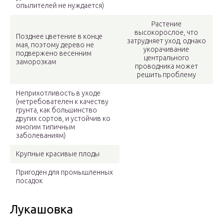
опылителей не нуждается)
Растение
высокорослое, что
Позднее цветение в конце
затрудняет уход, однако
мая, поэтому дерево не
укорачивание
подвержено весенним
центрального
заморозкам
проводника может
решить проблему
Неприхотливость в уходе
(нетребователен к качеству
грунта, как большинство
других сортов, и устойчив ко
многим типичным
заболеваниям)
Крупные красивые плоды
Пригоден для промышленных
посадок
Лукашовка