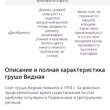
кремоватого цвета
Дерево средней
Зимостоек, не
силы роста с
поражается
округлой
паршой,
аккуратной кроной.
клещами.
Плоды средние по
Характерен
размеру,
«Декабринка»
сдержанный рост
грушевидные,
и отсутствие
ровные и красивые.
загущения кроны.
Белого цвета
Урожайность
мякоть немного
высокая и
грубоватая, но
ежегодная
сочная
Описание и полная характеристика
груши Видная
Сорт груши Видная появился в 1958 г. За довольно
продолжительное время существования он стал
наиболее популярен в Подмосковье и Центральном
регионе.