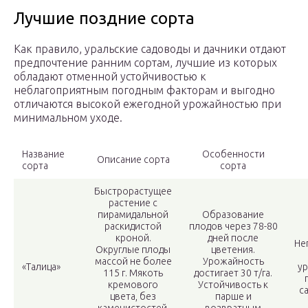
Лучшие поздние сорта
Как правило, уральские садоводы и дачники отдают
предпочтение ранним сортам, лучшие из которых
обладают отменной устойчивостью к
неблагоприятным погодным факторам и выгодно
отличаются высокой ежегодной урожайностью при
минимальном уходе.
Название
Особенности
Описание сорта
сорта
сорта
Быстрорастущее
растение с
пирамидальной
Образование
раскидистой
плодов через 78-80
кроной.
дней после
Не
Округлые плоды
цветения.
массой не более
Урожайность
«Талица»
ур
115 г. Мякоть
достигает 30 т/га.
кремового
Устойчивость к
с
цвета, без
парше и