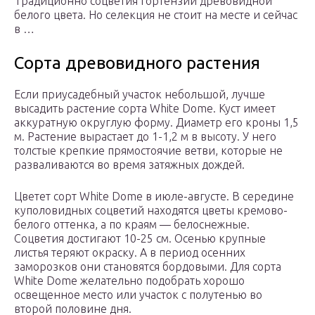
Традиционно соцветия гортензии древовидной
белого цвета. Но селекция не стоит на месте и сейчас
в …
Сорта древовидного растения
Если приусадебный участок небольшой, лучше
высадить растение сорта White Dome. Куст имеет
аккуратную округлую форму. Диаметр его кроны 1,5
м. Растение вырастает до 1-1,2 м в высоту. У него
толстые крепкие прямостоячие ветви, которые не
разваливаются во время затяжных дождей.
Цветет сорт White Dome в июле-августе. В середине
куполовидных соцветий находятся цветы кремово-
белого оттенка, а по краям — белоснежные.
Соцветия достигают 10-25 см. Осенью крупные
листья теряют окраску. А в период осенних
заморозков они становятся бордовыми. Для сорта
White Dome желательно подобрать хорошо
освещенное место или участок с полутенью во
второй половине дня.