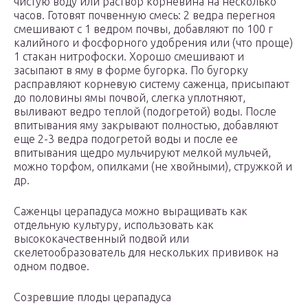
чистую воду или раствор корневина на несколько
часов. Готовят почвенную смесь: 2 ведра перегноя
смешивают с 1 ведром почвы, добавляют по 100 г
калийного и фосфорного удобрения или (что проще)
1 стакан нитрофоски. Хорошо смешивают и
засыпают в яму в форме бугорка. По бугорку
расправляют корневую систему саженца, присыпают
до половины ямы почвой, слегка уплотняют,
выливают ведро теплой (подогретой) воды. После
впитывания яму закрывают полностью, добавляют
еще 2-3 ведра подогретой воды и после ее
впитывания щедро мульчируют мелкой мульчей,
можно торфом, опилками (не хвойными), стружкой и
др.
Саженцы церападуса можно выращивать как
отдельную культуру, использовать как
высококачественный подвой или
скелетообразователь для нескольких прививок на
одном подвое.
Созревшие плоды церападуса