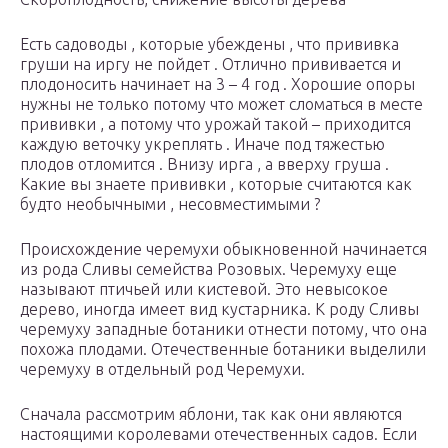
​Есть садоводы , которые убеждены , что прививка
груши на иргу не пойдет . Отлично прививается и
плодоносить начинает на 3 – 4 год . Хорошие опоры
нужны не только потому что может сломаться в месте
прививки , а потому что урожай такой – приходится
каждую веточку укреплять . Иначе под тяжестью
плодов отломится . Внизу ирга , а вверху груша .
Какие вы знаете прививки , которые считаются как
будто необычными , несовместимыми ?​
​Происхождение черемухи обыкновенной начинается
из рода Сливы семейства Розовых. Черемуху еще
называют птичьей или кистевой. Это невысокое
дерево, иногда имеет вид кустарника. К роду Сливы
черемуху западные ботаники отнести потому, что она
похожа плодами. Отечественные ботаники выделили
черемуху в отдельный род Черемухи.​
​Сначала рассмотрим яблони, так как они являются
настоящими королевами отечественных садов. Если