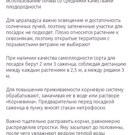
использование почвы со средними качествами
плодородности
Для церападуса важно освещение и достаточность
солнечных лучей, поэтому затененные участки для
посадок не подходят. Плохо относится растение к
сквознякам, поэтому открытые территории с
порывистыми ветрами не выбирают
При наличии качества самоплодности сорта для
посадок берут 2 или 3 саженца, соблюдая дистанцию
между каждым растением в 2,5 м, а между рядами 3
м.
Для повышения приживаемости корневую систему
обрабатывают, замачивая ее в воде или растворе
«Корневина». Предварительно перед посадкой
саженца в лунку вносят стакан нитрофоски.
Важно тщательно расправить корни, равномерно
распределив отростки. Яму засыпают до половины,
после чего увлажняют ведром теплой воды