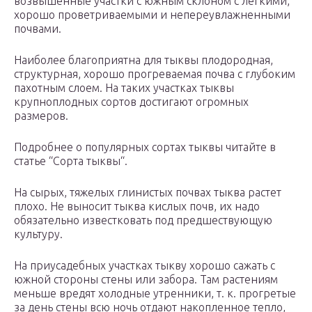
возвышенные участки с южным склоном с легкими,
хорошо проветриваемыми и непереувлажненными
почвами.
Наиболее благоприятна для тыквы плодородная,
структурная, хорошо прогреваемая почва с глубоким
пахотным слоем. На таких участках тыквы
крупноплодных сортов достигают огромных
размеров.
Подробнее о популярных сортах тыквы читайте в
статье “Сорта тыквы“.
На сырых, тяжелых глинистых почвах тыква растет
плохо. Не выносит тыква кислых почв, их надо
обязательно известковать под предшествующую
культуру.
На приусадебных участках тыкву хорошо сажать с
южной стороны стены или забора. Там растениям
меньше вредят холодные утренники, т. к. прогретые
за день стены всю ночь отдают накопленное тепло,