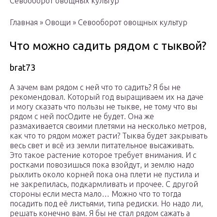
Севооборот овощных культур
Главная » Овощи » Севооборот овощных культур
Что можно садить рядом с тыквой?
brat73
А зачем вам рядом с ней что то садить? Я бы не
рекомендовал. Который год выращиваем их на даче
и могу сказать что пользы не тыкве, не тому что вы
рядом с ней посОдите не будет. Она же
размахивается своими плетями на несколько метров,
как что то рядом может расти? Тыква будет закрывать
весь свет и всё из земли питательное высаживать.
Это такое растение которое требует внимания. И с
ростками повозишься пока взойдут, и землю надо
рыхлить около корней пока она плети не пустила и
не закрепилась, подкармливать и прочее. С другой
стороны если места мало… Можно что то тогда
посадить под её листьями, типа редиски. Но надо ли,
решать конечно вам. Я бы не стал рядом сажать а