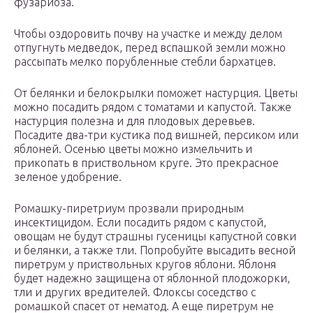
фузариоза.
Чтобы оздоровить почву на участке и между делом
отпугнуть медведок, перед вспашкой земли можно
рассыпать мелко порубленные стебли бархатцев.
От белянки и белокрылки поможет настурция. Цветы
можно посадить рядом с томатами и капустой. Также
настурция полезна и для плодовых деревьев.
Посадите два-три кустика под вишней, персиком или
яблоней. Осенью цветы можно измельчить и
прикопать в приствольном круге. Это прекрасное
зеленое удобрение.
Ромашку-пиретриум прозвали природным
инсектицидом. Если посадить рядом с капустой,
овощам не будут страшны гусеницы капустной совки
и белянки, а также тли. Попробуйте высадить весной
пиретрум у приствольных кругов яблони. Яблоня
будет надежно защищена от яблонной плодожорки,
тли и других вредителей. Флоксы соседство с
ромашкой спасет от нематод. А еще пиретрум не