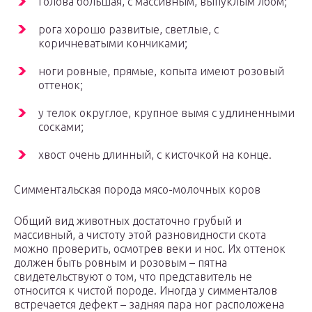
голова большая, с массивным, выпуклым лбом;
рога хорошо развитые, светлые, с
коричневатыми кончиками;
ноги ровные, прямые, копыта имеют розовый
оттенок;
у телок округлое, крупное вымя с удлиненными
сосками;
хвост очень длинный, с кисточкой на конце.
Симментальская порода мясо-молочных коров
Общий вид животных достаточно грубый и
массивный, а чистоту этой разновидности скота
можно проверить, осмотрев веки и нос. Их оттенок
должен быть ровным и розовым – пятна
свидетельствуют о том, что представитель не
относится к чистой породе. Иногда у симменталов
встречается дефект – задняя пара ног расположена