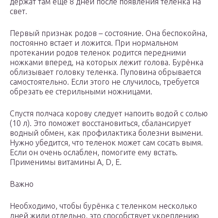
держат там еще 8 дней после появления теленка на
свет.
Первый признак родов – состояние. Она беспокойна,
постоянно встает и ложится. При нормальном
протекании родов теленок родится передними
ножками вперед, на которых лежит голова. Бурёнка
облизывает головку теленка. Пуповина обрывается
самостоятельно. Если этого не случилось, требуется
обрезать ее стерильными ножницами.
Спустя полчаса корову следует напоить водой с солью
(10 л). Это поможет восстановиться, сбалансирует
водный обмен, как профилактика болезни вымени.
Нужно убедится, что теленок может сам сосать вымя.
Если он очень ослаблен, помогите ему встать.
Применимы витамины A, D, E.
Важно
Необходимо, чтобы бурёнка с теленком несколько
дней жили отдельно, это способствует укреплению